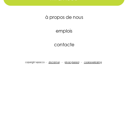
à propos de nous
emplois
contacte
copyright epacco
disclaimer
privacybeleid
cookieverklaring